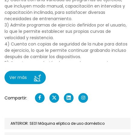
que incluyen modo manual, capacitación en intervalos y
capacitación inclinada, para satisfacer diversas
necesidades de entrenamiento.
3) Admite programas de ejercicio definidos por el usuario,
lo que le permite establecer sus propias curvas de
velocidad y resistencia.
4) Cuenta con copias de seguridad de la nube para datos
de ejercicio, lo que le permite continuar grabando incluso
después de cambiar los dispositivos.
5) Cuenta con un botón de pausa de emergencia para
una parada de un solo clic en caso de emergencia.
6) Admite el modo multiusuario, lo que permite a
Ver más
diferentes usuarios guardar sus preferencias y datos de
ejercicio personal.
7) Muestra el progreso del objetivo, como establecer la
Compartir:
distancia y los objetivos de tiempo, y muestra el
porcentaje de finalización en tiempo real.
Ventajas del producto:
ANTERIOR: SE01 Máquina elíptica de uso doméstico
1) El sistema de resistencia magnética consume baja
energía, es eficiente en energía y ecológica, y reduce los