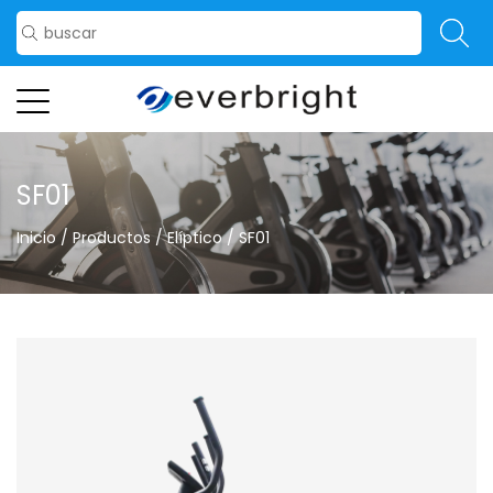
SF01
Inicio
/
Productos
/
Elíptico
/
SF01