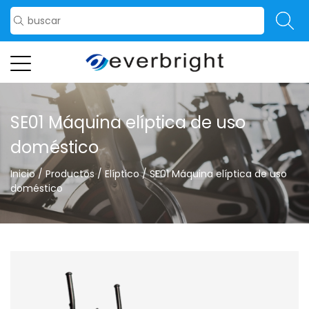
SE01 Máquina elíptica de uso
doméstico
Inicio
/
Productos
/
Elíptico
/
SE01 Máquina elíptica de uso
doméstico