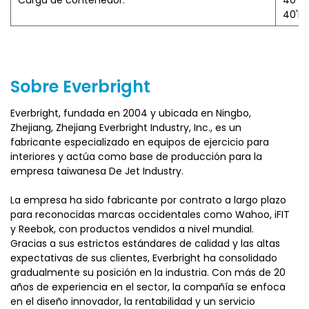
Carga de contenedor:
40 ':
entrenamiento de cuerpo completo lo hace más
40'HQ
atractivo y más fácil de seguir que un solo ejercicio.
7) Es adecuado para todos, independientemente de la
edad o el nivel de condición física, desde principiantes y
rehabilitación de edad avanzada hasta capacitación
Sobre Everbright
avanzada para expertos en acondicionamiento físico.
Everbright, fundada en 2004 y ubicada en Ningbo,
Zhejiang, Zhejiang Everbright Industry, Inc., es un
fabricante especializado en equipos de ejercicio para
interiores y actúa como base de producción para la
empresa taiwanesa De Jet Industry.
La empresa ha sido fabricante por contrato a largo plazo
para reconocidas marcas occidentales como Wahoo, iFIT
y Reebok, con productos vendidos a nivel mundial.
Gracias a sus estrictos estándares de calidad y las altas
expectativas de sus clientes, Everbright ha consolidado
gradualmente su posición en la industria. Con más de 20
años de experiencia en el sector, la compañía se enfoca
en el diseño innovador, la rentabilidad y un servicio