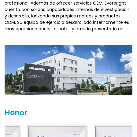
profesional. Además de ofrecer servicios OEM, Everbright
cuenta con sólidas capacidades internas de investigación
y desarrollo, lanzando sus propias marcas y productos
ODM. Su equipo de ejercicio desarrollado internamente es
muy apreciado por los clientes y ha sido presentado en
ferias internacionales como ISPO en Alemania, TaiSPO en
Taiwán y la Exposición de Chengdu en China.
Zhejiang Everbright Industry está comprometida con
satisfacer las demandas del mercado y espera colaborar
con más socios para lograr un progreso mutuo.
Honor