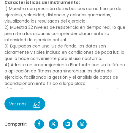
Características del instrumento:
1) Muestra con precisión datos básicos como tiempo de
ejercicio, velocidad, distancia y calorías quemadas,
visualizando los resultados del ejercicio.
2) Muestra 32 niveles de resistencia en tiempo real, lo que
permite a los usuarios comprender claramente su
intensidad de ejercicio actual.
3) Equipados con una luz de fondo, los datos son
claramente visibles incluso en condiciones de poca luz, lo
que lo hace conveniente para el uso nocturno.
4) Admite un emparejamiento Bluetooth con un teléfono
o aplicación de fitness para sincronizar los datos de
ejercicio, facilitando la gestión y el análisis de datos de
acondicionamiento físico a largo plazo.
5) Permite a los usuarios personalizar los parámetros de
ejercicio, como el tiempo objetivo, la distancia y las
calorías quemadas, con notificaciones automáticas al
Ver más
alcanzar el objetivo.
6) Si la máquina experimenta una anormalidad, el medidor
muestra un código de falla para ayudar a solucionar
Compartir:
problemas y reparar el problema.