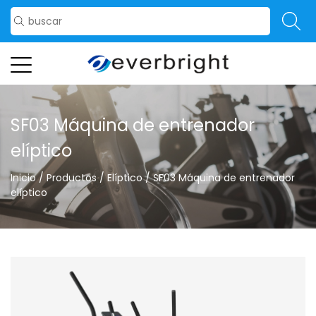
SF03 Máquina de entrenador
elíptico
Inicio
/
Productos
/
Elíptico
/
SF03 Máquina de entrenador
elíptico