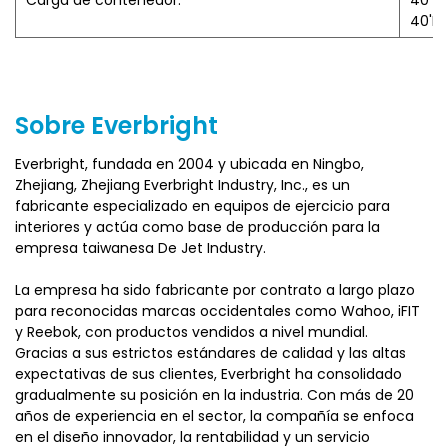
Carga de contenedor:
40 ':
5) Los cables internos están ocultos, no solo mejoran la
40'HQ
apariencia, sino que también evitan el desgaste del cable
y el enredo, mejorando así la durabilidad del dispositivo.
6) La estructura modular pre-ensamblada simplifica los
pasos de ensamblaje del usuario. Las instrucciones
Sobre Everbright
detalladas ilustradas y de video permiten una instalación
rápida.
Everbright, fundada en 2004 y ubicada en Ningbo,
Zhejiang, Zhejiang Everbright Industry, Inc., es un
fabricante especializado en equipos de ejercicio para
interiores y actúa como base de producción para la
empresa taiwanesa De Jet Industry.
La empresa ha sido fabricante por contrato a largo plazo
para reconocidas marcas occidentales como Wahoo, iFIT
y Reebok, con productos vendidos a nivel mundial.
Gracias a sus estrictos estándares de calidad y las altas
expectativas de sus clientes, Everbright ha consolidado
gradualmente su posición en la industria. Con más de 20
años de experiencia en el sector, la compañía se enfoca
en el diseño innovador, la rentabilidad y un servicio