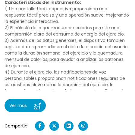
Características del instrumento:
1) Una pantalla táctil capacitiva proporciona una
respuesta táctil precisa y una operación suave, mejorando
la experiencia interactiva.
2) El cálculo de la quemadura de calorías permite una
comprensión clara del consumo de energía del ejercicio.
3) Además de los datos generales, el dispositivo también
registra datos promedio en el ciclo de ejercicio del usuario,
como la duración semanal del ejercicio y la quemadura
mensual de calorías, para ayudar a analizar los patrones
de ejercicio.
4) Durante el ejercicio, las notificaciones de voz
personalizables proporcionan notificaciones regulares de
estadísticas clave como la duración del ejercicio, la
frecuencia cardíaca y las calorías quemadas, eliminando
la necesidad de mirar hacia la pantalla.
5) Cuando fuera de línea, una cierta cantidad de datos de
Ver más
ejercicio se puede almacenar en caché y sincronizarse
automáticamente con la nube al reconexión, evitando la
pérdida de datos.
Compartir:
6) El dispositivo detecta y actualiza automáticamente su