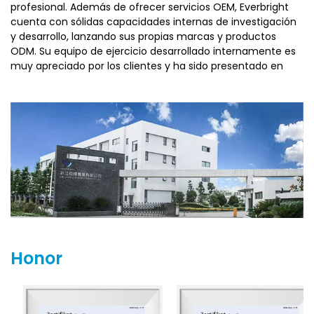
profesional. Además de ofrecer servicios OEM, Everbright
cuenta con sólidas capacidades internas de investigación
y desarrollo, lanzando sus propias marcas y productos
ODM. Su equipo de ejercicio desarrollado internamente es
muy apreciado por los clientes y ha sido presentado en
ferias internacionales como ISPO en Alemania, TaiSPO en
Taiwán y la Exposición de Chengdu en China.
Zhejiang Everbright Industry está comprometida con
satisfacer las demandas del mercado y espera colaborar
con más socios para lograr un progreso mutuo.
Honor