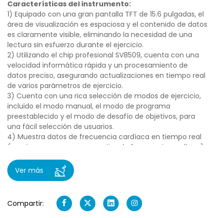
Características del instrumento:
1) Equipado con una gran pantalla TFT de 15.6 pulgadas, el
área de visualización es espaciosa y el contenido de datos
es claramente visible, eliminando la necesidad de una
lectura sin esfuerzo durante el ejercicio.
2) Utilizando el chip profesional SV8509, cuenta con una
velocidad informática rápida y un procesamiento de
datos preciso, asegurando actualizaciones en tiempo real
de varios parámetros de ejercicio.
3) Cuenta con una rica selección de modos de ejercicio,
incluido el modo manual, el modo de programa
preestablecido y el modo de desafío de objetivos, para
una fácil selección de usuarios.
4) Muestra datos de frecuencia cardíaca en tiempo real
(requiere su uso con un monitor de frecuencia cardíaca),
lo que ayuda a los usuarios a mantener un rango de
frecuencia cardíaca segura.
Ver más
5) Cuenta con una interfaz fácil de usar con un diseño de
botones bien organizado, haciendo que el funcionamiento
sea fácil e intuitivo, incluso para principiantes.
Compartir:
6) Tiene una función de sueño automática, ingresando