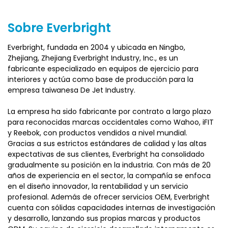
proporcionada.
5) El diseño de pedal ajustable y de gran tamaño
Sobre Everbright
acomoda a los usuarios de diferentes formas y tamaños
de los pies, y el ángulo de pedal ajustable proporciona una
Everbright, fundada en 2004 y ubicada en Ningbo,
mejor comodidad de ejercicio de ajuste y mejorado.
Zhejiang, Zhejiang Everbright Industry, Inc., es un
6) El servicio postventa integral, que incluye una larga
fabricante especializado en equipos de ejercicio para
garantía y servicios de reparación profesional, garantiza
interiores y actúa como base de producción para la
tranquilidad.
empresa taiwanesa De Jet Industry.
La empresa ha sido fabricante por contrato a largo plazo
para reconocidas marcas occidentales como Wahoo, iFIT
y Reebok, con productos vendidos a nivel mundial.
Gracias a sus estrictos estándares de calidad y las altas
expectativas de sus clientes, Everbright ha consolidado
gradualmente su posición en la industria. Con más de 20
años de experiencia en el sector, la compañía se enfoca
en el diseño innovador, la rentabilidad y un servicio
profesional. Además de ofrecer servicios OEM, Everbright
cuenta con sólidas capacidades internas de investigación
y desarrollo, lanzando sus propias marcas y productos