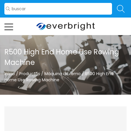
R500 High End Home Use Rowing
Machine
Inicio
/
Productos
/
Máquina de remo
/
R500 High End
Home Use Rowing Machine