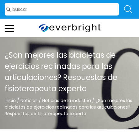
¿Son mejores las bicicletas de
ejercicios reclinadas para las
articulaciones? Respuestas de
fisioterapeuta experto
Inicio
/
Noticias
/
Noticias de la industria
/
¿Son mejores las
bicicletas de ejercicios reclinadas para las articulaciones?
Respuestas de fisioterapeuta experto